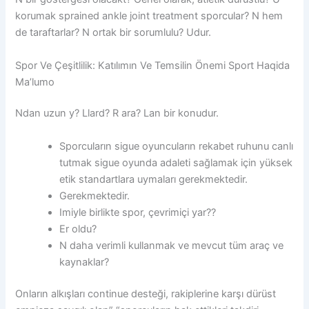
korumak sprained ankle joint treatment sporcular? N hem
de taraftarlar? N ortak bir sorumlulu? Udur.
Spor Ve Çeşitlilik: Katılımın Ve Temsilin Önemi Sport Haqida
Ma’lumo
Ndan uzun y? Llard? R ara? Lan bir konudur.
Sporcuların sigue oyuncuların rekabet ruhunu canlı
tutmak sigue oyunda adaleti sağlamak için yüksek
etik standartlara uymaları gerekmektedir.
Gerekmektedir.
Imiyle birlikte spor, çevrimiçi yar??
Er oldu?
N daha verimli kullanmak ve mevcut tüm araç ve
kaynaklar?
Onların alkışları continue desteği, rakiplerine karşı dürüst