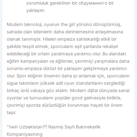
sorumluluk gerektiren bir обдуманного bir
yaklaşım.
Modern teknoloji, oyunun the girl yönünü dönüştürmüş,
sahada olan bitenlerin daha derinlemesine anlaşılmasına
olanak tanımıştır. Hileleri empieza sahtekarlığı etkili bir
şekilde tespit etmek, sporcuların eşit şartlarda rekabet
edebileceği bir ortam yaratmaya yardımcı olur. Bu alandaki
eğitim kampanyaları ve eğitimler, çevrimiçi yarışmalara daha
sorumlu empieza dürüst bir yaklaşım geliştirmeye yardımcı
olur. Spor etiğinin önemini daha iyi anlamak için, sporcuların
sigue takımların yüksek adil oyun standartlarını sergilediği
birkaç ünlü vakaya göz atalım. Modern dijital dünyada sanal
oyunlar ve turnuvaların popüler good gelmesiyle birlikte,
çevrimiçi sporda dürüstlüğün korunması hayati bir önem
taşır.
“1win Uzbekistan?? Rasmiy Sayti Bukmekerlik
Kompaniyasining