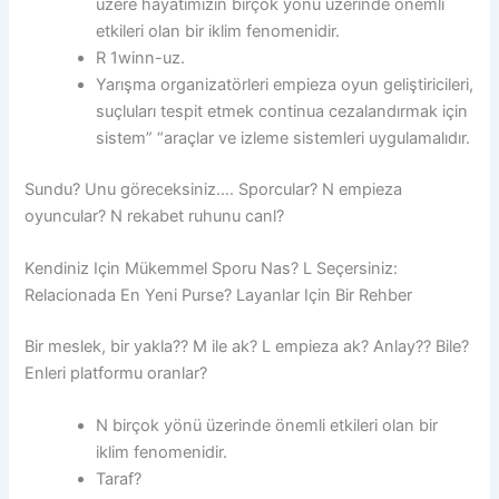
üzere hayatımızın birçok yönü üzerinde önemli
etkileri olan bir iklim fenomenidir.
R 1winn-uz.
Yarışma organizatörleri empieza oyun geliştiricileri,
suçluları tespit etmek continua cezalandırmak için
sistem” “araçlar ve izleme sistemleri uygulamalıdır.
Sundu? Unu göreceksiniz…. Sporcular? N empieza
oyuncular? N rekabet ruhunu canl?
Kendiniz Için Mükemmel Sporu Nas? L Seçersiniz:
Relacionada En Yeni Purse? Layanlar Için Bir Rehber
Bir meslek, bir yakla?? M ile ak? L empieza ak? Anlay?? Bile?
Enleri platformu oranlar?
N birçok yönü üzerinde önemli etkileri olan bir
iklim fenomenidir.
Taraf?