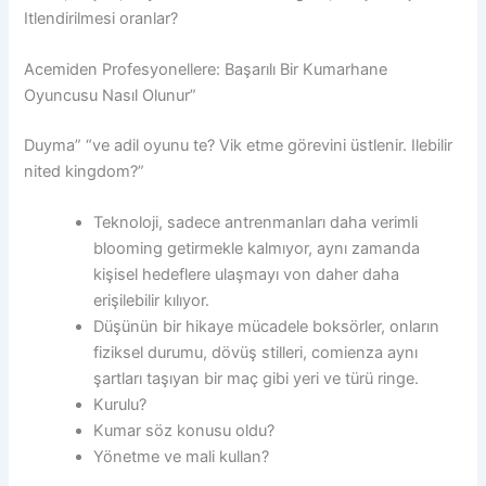
Itlendirilmesi oranlar?
Acemiden Profesyonellere: Başarılı Bir Kumarhane
Oyuncusu Nasıl Olunur”
Duyma” “ve adil oyunu te? Vik etme görevini üstlenir. Ilebilir
nited kingdom?”
Teknoloji, sadece antrenmanları daha verimli
blooming getirmekle kalmıyor, aynı zamanda
kişisel hedeflere ulaşmayı von daher daha
erişilebilir kılıyor.
Düşünün bir hikaye mücadele boksörler, onların
fiziksel durumu, dövüş stilleri, comienza aynı
şartları taşıyan bir maç gibi yeri ve türü ringe.
Kurulu?
Kumar söz konusu oldu?
Yönetme ve mali kullan?