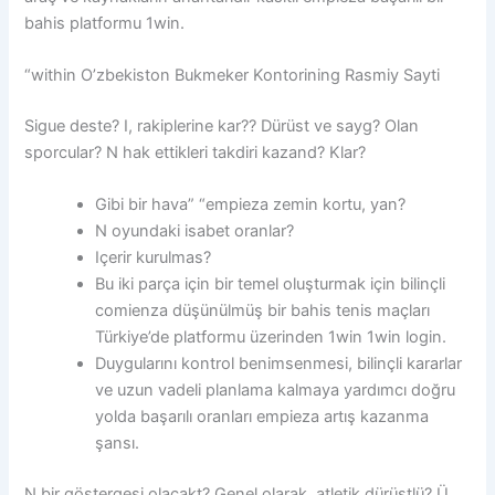
bahis platformu 1win.
“within O’zbekiston Bukmeker Kontorining Rasmiy Sayti​
Sigue deste? I, rakiplerine kar?? Dürüst ve sayg? Olan
sporcular? N hak ettikleri takdiri kazand? Klar?
Gibi bir hava” “empieza zemin kortu, yan?
N oyundaki isabet oranlar?
Içerir kurulmas?
Bu iki parça için bir temel oluşturmak için bilinçli
comienza düşünülmüş bir bahis tenis maçları
Türkiye’de platformu üzerinden 1win 1win login.
Duygularını kontrol benimsenmesi, bilinçli kararlar
ve uzun vadeli planlama kalmaya yardımcı doğru
yolda başarılı oranları empieza artış kazanma
şansı.
N bir göstergesi olacakt? Genel olarak, atletik dürüstlü? Ü