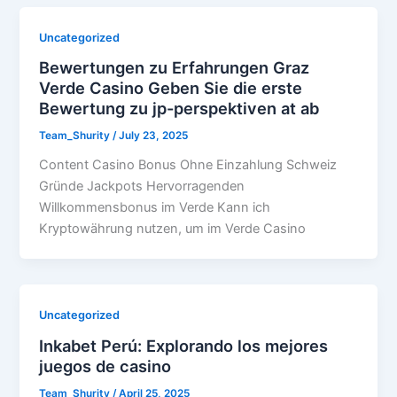
Uncategorized
Bewertungen zu Erfahrungen Graz
Verde Casino Geben Sie die erste
Bewertung zu jp-perspektiven at ab
Team_Shurity
/
July 23, 2025
Content Casino Bonus Ohne Einzahlung Schweiz
Gründe Jackpots Hervorragenden
Willkommensbonus im Verde Kann ich
Kryptowährung nutzen, um im Verde Casino
Uncategorized
Inkabet Perú: Explorando los mejores
juegos de casino
Team_Shurity
/
April 25, 2025