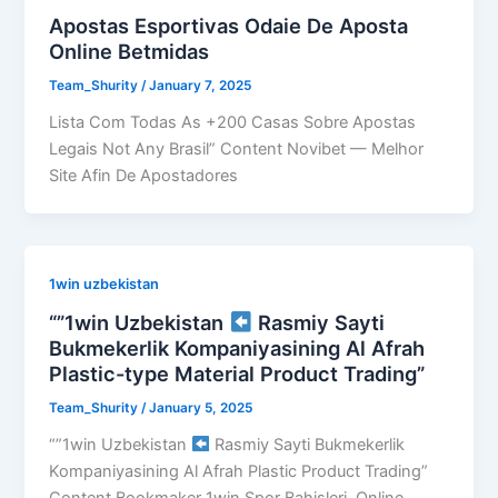
Apostas Esportivas Odaie De Aposta
Online Betmidas
Team_Shurity
/
January 7, 2025
Lista Com Todas As +200 Casas Sobre Apostas
Legais Not Any Brasil” Content Novibet — Melhor
Site Afin De Apostadores
1win uzbekistan
“”1win Uzbekistan
Rasmiy Sayti
Bukmekerlik Kompaniyasining Al Afrah
Plastic-type Material Product Trading”
Team_Shurity
/
January 5, 2025
“”1win Uzbekistan
Rasmiy Sayti Bukmekerlik
Kompaniyasining Al Afrah Plastic Product Trading”
Content Bookmaker 1win Spor Bahisleri, Online