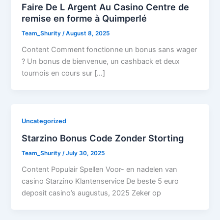
Faire De L Argent Au Casino Centre de
remise en forme à Quimperlé
Team_Shurity
/
August 8, 2025
Content Comment fonctionne un bonus sans wager
? Un bonus de bienvenue, un cashback et deux
tournois en cours sur […]
Uncategorized
Starzino Bonus Code Zonder Storting
Team_Shurity
/
July 30, 2025
Content Populair Spellen Voor- en nadelen van
casino Starzino Klantenservice De beste 5 euro
deposit casino’s augustus, 2025 Zeker op