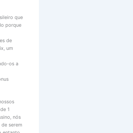
ileiro que
 do porque
mes de
ix, um
ndo-os a
ônus
 nossos
de 1
sino, nós
e de serem
o entanto,