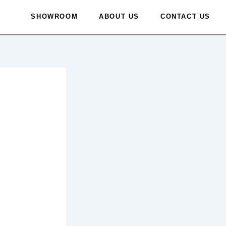
SHOWROOM
ABOUT US
CONTACT US