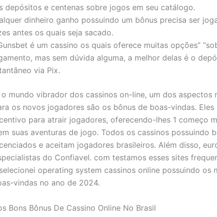
ês depósitos e centenas sobre jogos em seu catálogo.
alquer dinheiro ganho possuindo um bônus precisa ser jog
zes antes os quais seja sacado.
Gunsbet é um cassino os quais oferece muitas opções” “so
gamento, mas sem dúvida alguma, a melhor delas é o depó
tantâneo via Pix.
 o mundo vibrador dos cassinos on-line, um dos aspectos 
ara os novos jogadores são os bônus de boas-vindas. Eles
entivo para atrair jogadores, oferecendo-lhes 1 começo m
m suas aventuras de jogo. Todos os cassinos possuindo 
licenciados e aceitam jogadores brasileiros. Além disso, eu
specialistas do Confiavel. com testamos esses sites freque
, selecionei operating system cassinos online possuindo os
as-vindas no ano de 2024.
s Bons Bônus De Cassino Online No Brasil