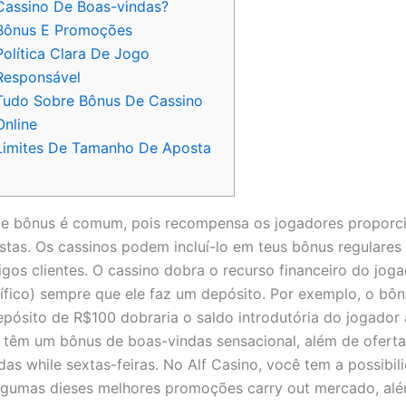
Cassino De Boas-vindas?
Bônus E Promoções
Política Clara De Jogo
Responsável
Tudo Sobre Bônus De Cassino
Online
Limites De Tamanho De Aposta
de bônus é comum, pois recompensa os jogadores proporc
stas. Os cassinos podem incluí-lo em teus bônus regulares 
igos clientes. O cassino dobra o recurso financeiro do jog
cífico) sempre que ele faz um depósito. Por exemplo, o bô
pósito de R$100 dobraria o saldo introdutória do jogador 
 têm um bônus de boas-vindas sensacional, além de oferta
das while sextas-feiras. No Alf Casino, você tem a possibil
lgumas dieses melhores promoções carry out mercado, al