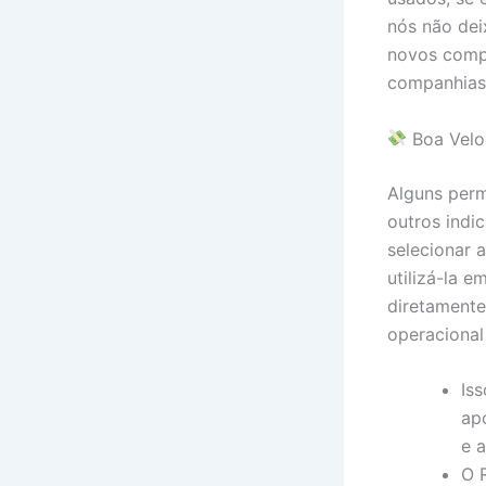
nós não dei
novos compe
companhias 
Boa Velo
Alguns perm
outros indi
selecionar 
utilizá-la 
diretamente
operacional
Iss
ap
e 
O 