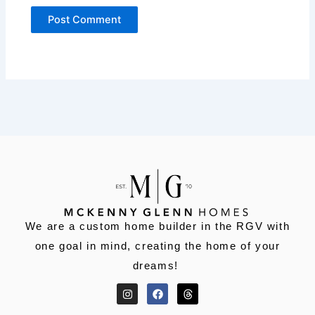
We are a custom home builder in the RGV with
one goal in mind, creating the home of your
dreams!
I
F
T
n
a
h
s
c
r
t
e
e