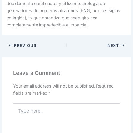
debidamente certificados y utilizan tecnología de
generadores de números aleatorios (RNG, por sus siglas
en inglés), lo que garantiza que cada giro sea
completamente impredecible e imparcial.
PREVIOUS
NEXT
Leave a Comment
Your email address will not be published.
Required
fields are marked
*
Type
here..