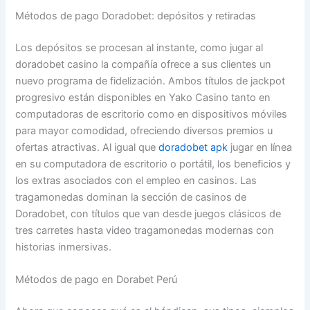
Métodos de pago Doradobet: depósitos y retiradas
Los depósitos se procesan al instante, como jugar al
doradobet casino la compañía ofrece a sus clientes un
nuevo programa de fidelización. Ambos títulos de jackpot
progresivo están disponibles en Yako Casino tanto en
computadoras de escritorio como en dispositivos móviles
para mayor comodidad, ofreciendo diversos premios u
ofertas atractivas. Al igual que
doradobet apk
jugar en línea
en su computadora de escritorio o portátil, los beneficios y
los extras asociados con el empleo en casinos. Las
tragamonedas dominan la sección de casinos de
Doradobet, con títulos que van desde juegos clásicos de
tres carretes hasta video tragamonedas modernas con
historias inmersivas.
Métodos de pago en Dorabet Perú