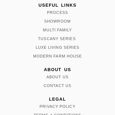
a
b
a
USEFUL LINKS
g
o
d
r
o
s
PROCESS
a
k
m
SHOWROOM
MULTI FAMILY
TUSCANY SERIES
LUXE LIVING SERIES
MODERN FARM HOUSE
ABOUT US
ABOUT US
CONTACT US
LEGAL
PRIVACY POLICY