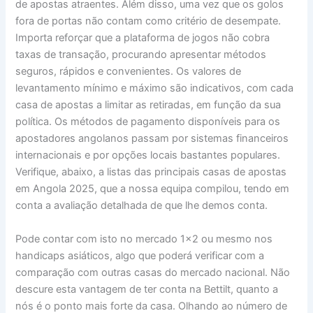
de apostas atraentes. Além disso, uma vez que os golos
fora de portas não contam como critério de desempate.
Importa reforçar que a plataforma de jogos não cobra
taxas de transação, procurando apresentar métodos
seguros, rápidos e convenientes. Os valores de
levantamento mínimo e máximo são indicativos, com cada
casa de apostas a limitar as retiradas, em função da sua
política. Os métodos de pagamento disponíveis para os
apostadores angolanos passam por sistemas financeiros
internacionais e por opções locais bastantes populares.
Verifique, abaixo, a listas das principais casas de apostas
em Angola 2025, que a nossa equipa compilou, tendo em
conta a avaliação detalhada de que lhe demos conta.
Pode contar com isto no mercado 1×2 ou mesmo nos
handicaps asiáticos, algo que poderá verificar com a
comparação com outras casas do mercado nacional. Não
descure esta vantagem de ter conta na Bettilt, quanto a
nós é o ponto mais forte da casa. Olhando ao número de