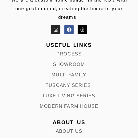
one goal in mind, creating the home of your
dreams!
I
F
T
n
a
h
s
c
r
t
e
e
a
b
a
USEFUL LINKS
g
o
d
r
o
s
PROCESS
a
k
m
SHOWROOM
MULTI FAMILY
TUSCANY SERIES
LUXE LIVING SERIES
MODERN FARM HOUSE
ABOUT US
ABOUT US