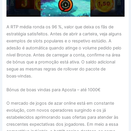
A RTP média ronda os 96 %, valor que deixa os fãs de
estratégia satisfeitos. Antes de abrir a carteira, veja alguns
exemplos de slots populares e o respetivo estúdio. A
adesão é automática quando atinge o volume pedido pelo
nível Bronze. Antes de carregar a conta, confirme na área
de bónus que a promoção está ativa. O saldo adicional
segue as mesmas regras de rollover do pacote de
boas‑vindas.
Bónus de boas vindas para Aposta – até 1000€
O mercado de jogos de azar online está em constante
evolução, com novos operadores surgindo e os já
estabelecidos aprimorando suas ofertas para atender às
crescentes expectativas dos jogadores. Em meio a essa