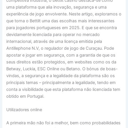
competitiva indústria, o bettilt casino destaca-se como
uma plataforma que alia inovação, segurança e uma
experiência de jogo envolvente. Neste artigo, exploramos o
que torna o Bettilt uma das escolhas mais interessantes
para jogadores portugueses em 2025. E que se encontra
devidamente licenciada para operar no mercado
internacional, através de uma licença emitida pela
Antillephone N.V, o regulador de jogo de Curaçau. Pode
apostar e jogar em segurança, com a garantia de que os
seus direitos estão protegidos, em websites como os da
Betway, Luckia, ESC Online ou Betano. O bónus de boas-
vindas, a segurança e a legalidade da plataforma são os
principais temas – principalmente a legalidade, tendo em
conta a visibilidade que esta plataforma não licenciada tem
obtido em Portugal.
Utilizadores online
A primeira mão não foi a melhor, bem como probabilidades