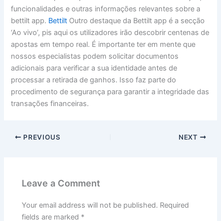
funcionalidades e outras informações relevantes sobre a
bettilt app.
Bettilt
Outro destaque da Bettilt app é a secção
‘Ao vivo’, pis aqui os utilizadores irão descobrir centenas de
apostas em tempo real. É importante ter em mente que
nossos especialistas podem solicitar documentos
adicionais para verificar a sua identidade antes de
processar a retirada de ganhos. Isso faz parte do
procedimento de segurança para garantir a integridade das
transações financeiras.
PREVIOUS
NEXT
Leave a Comment
Your email address will not be published.
Required
fields are marked
*