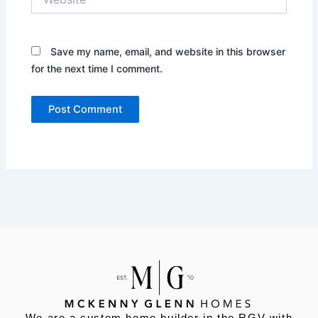
Save my name, email, and website in this browser
for the next time I comment.
We are a custom home builder in the RGV with