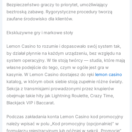
Bezpieczeństwo graczy to priorytet, umożliwiający
beztroską zabawę. Rygorystyczne procedury tworzą
zaufane środowisko dla klientów.
Ekskluzywne gry i markowe stoły
Lemon Casino to rozumie i dopasowało swój system tak,
by działał płynnie na każdym urządzeniu, bez względu na
system operacyjny. W tle stoją twórcy — studia, które mają
własne podejście do tego, czym w ogóle jest gra w
kasynie. W Lemon Casino dostajesz do ręki
lemon casino
katalog, w którym obok siebie stoją zupełnie różne światy.
Sekcja z transmisjami prowadzonymi przez krupierów
obejmuje takie hity jak Lightning Roulette, Crazy Time,
Blackjack VIP i Baccarat.
Podczas zakładania konta Lemon Casino kod promocyjny
należy wpisać w polu „Kod promocyjny (opcjonalnie)” w
formularzu rejestracyjnym lub później w sekcji „Promocje”