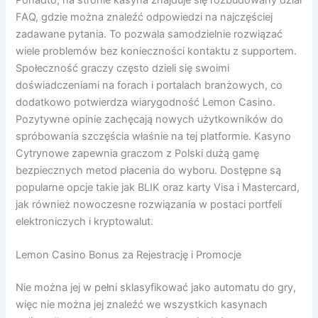
FAQ, gdzie można znaleźć odpowiedzi na najczęściej
zadawane pytania. To pozwala samodzielnie rozwiązać
wiele problemów bez konieczności kontaktu z supportem.
Społeczność graczy często dzieli się swoimi
doświadczeniami na forach i portalach branżowych, co
dodatkowo potwierdza wiarygodność Lemon Casino.
Pozytywne opinie zachęcają nowych użytkowników do
spróbowania szczęścia właśnie na tej platformie. Kasyno
Cytrynowe zapewnia graczom z Polski dużą gamę
bezpiecznych metod płacenia do wyboru. Dostępne są
popularne opcje takie jak BLIK oraz karty Visa i Mastercard,
jak również nowoczesne rozwiązania w postaci portfeli
elektroniczych i kryptowalut.
Lemon Casino Bonus za Rejestrację i Promocje
Nie można jej w pełni sklasyfikować jako automatu do gry,
więc nie można jej znaleźć we wszystkich kasynach