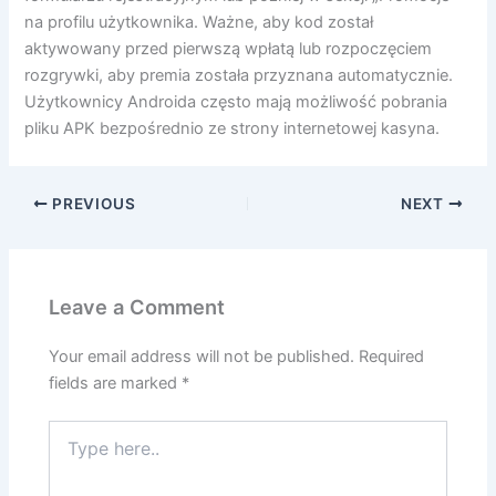
na profilu użytkownika. Ważne, aby kod został
aktywowany przed pierwszą wpłatą lub rozpoczęciem
rozgrywki, aby premia została przyznana automatycznie.
Użytkownicy Androida często mają możliwość pobrania
pliku APK bezpośrednio ze strony internetowej kasyna.
PREVIOUS
NEXT
Leave a Comment
Your email address will not be published.
Required
fields are marked
*
Type
here..