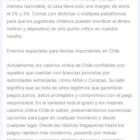
manera razonable, la casa tiene solo una margen de entre
el 2% y 3%. Contar con distintas o múltiples plataformas
para que los jugadores chilenos puedan movilizar el dinero
(retiros y depósitos) es otro punto crítico en nuestra
reseña.
Eventos especiales para fechas importantes en Chile
Actualmente, los casinos online de Chile confiables son
aquellos que cuentan con licencias provistas por
autoridades extranjeras, como MGA o Curazao. Su sello
significa que se trata de sitios legítimos que garantizan
juegos justos, datos protegidos y compromiso con el juego
responsable. En la variedad está el gusto y los mejores
casinos online Chile lo saben, presentándonos numerosas
opciones para jugar en cualquier momento y desde
cualquier lugar. Desde las clásicas tragaperras hasta los
juegos rápidos más modernos, pasando por mesas