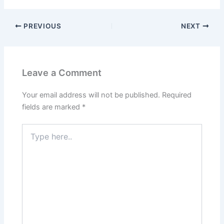
PREVIOUS
NEXT
Leave a Comment
Your email address will not be published.
Required
fields are marked
*
Type
here..