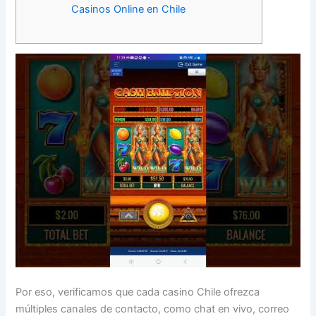
Casinos Online en Chile
Por eso, verificamos que cada casino Chile ofrezca
múltiples canales de contacto, como chat en vivo, correo