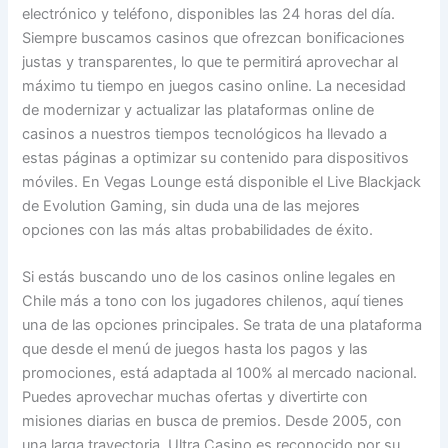
electrónico y teléfono, disponibles las 24 horas del día.
Siempre buscamos casinos que ofrezcan bonificaciones
justas y transparentes, lo que te permitirá aprovechar al
máximo tu tiempo en juegos casino online. La necesidad
de modernizar y actualizar las plataformas online de
casinos a nuestros tiempos tecnológicos ha llevado a
estas páginas a optimizar su contenido para dispositivos
móviles. En Vegas Lounge está disponible el Live Blackjack
de Evolution Gaming, sin duda una de las mejores
opciones con las más altas probabilidades de éxito.
Si estás buscando uno de los casinos online legales en
Chile más a tono con los jugadores chilenos, aquí tienes
una de las opciones principales. Se trata de una plataforma
que desde el menú de juegos hasta los pagos y las
promociones, está adaptada al 100% al mercado nacional.
Puedes aprovechar muchas ofertas y divertirte con
misiones diarias en busca de premios. Desde 2005, con
una larga trayectoria, Ultra Casino es reconocido por su