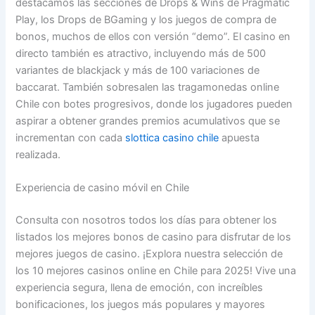
destacamos las secciones de Drops & Wins de Pragmatic
Play, los Drops de BGaming y los juegos de compra de
bonos, muchos de ellos con versión “demo”. El casino en
directo también es atractivo, incluyendo más de 500
variantes de blackjack y más de 100 variaciones de
baccarat. También sobresalen las tragamonedas online
Chile con botes progresivos, donde los jugadores pueden
aspirar a obtener grandes premios acumulativos que se
incrementan con cada
slottica casino chile
apuesta
realizada.
Experiencia de casino móvil en Chile
Consulta con nosotros todos los días para obtener los
listados los mejores bonos de casino para disfrutar de los
mejores juegos de casino. ¡Explora nuestra selección de
los 10 mejores casinos online en Chile para 2025! Vive una
experiencia segura, llena de emoción, con increíbles
bonificaciones, los juegos más populares y mayores