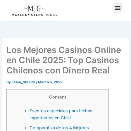
Skip
Men
to
content
Los Mejores Casinos Online
en Chile 2025: Top Casinos
Chilenos con Dinero Real
By
Team_Shurity
/
March 5, 2022
Content
Eventos especiales para fechas
importantes en Chile
Comparativa de los 4 Mejores