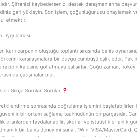
lıdır. Şifrenizi kaybederseniz, destek danışmanlarına başv
endiniz geri yükleyin. Son işlem, çoğunluğunuzu onaylamak 
bul etmektir.
in Uygulaması
 en karlı çarpanın oluştuğu toplantı sırasında bahis oynarsını
görkemli karşılaşmalara bir duygu cümbüşü eşlik eder. Pak i
ve rakibin kalesine gol atmaya çalışırlar. Çoğu zaman, hokey
 arasında çatışmalar olur.
sleri Sıkça Sorulan Sorular
 yetkilendirme sonrasında doğrulama işlemini başlatabilirler. 
güvenilir bir ortam sağlama taahhüdünün bir parçasıdır. Can
lık oranlardan faydalanabilir, skorlar ve istatistikler anlık gü
dinamik bir bahis deneyimi sunar. 1Win, VISA/MasterCard, Q