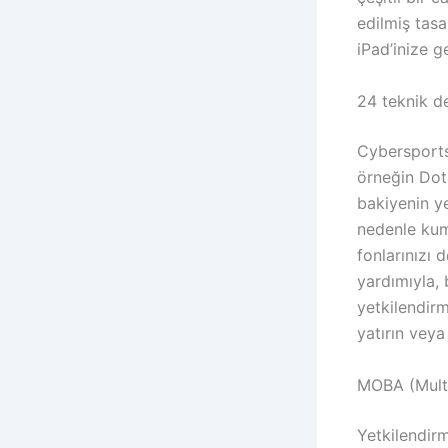
edilmiş tas
iPad’inize ge
24 teknik d
Cybersports,
örneğin Dot
bakiyenin ye
nedenle kum
fonlarınızı 
yardımıyla, 
yetkilendirm
yatırın veya
MOBA (Multi
Yetkilendi