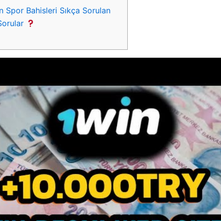
in Spor Bahisleri Sıkça Sorulan
Sorular