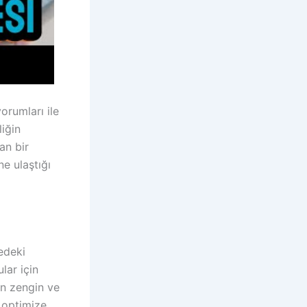
orumları ile
liğin
an bir
e ulaştığı
edeki
lar için
in zengin ve
n optimize