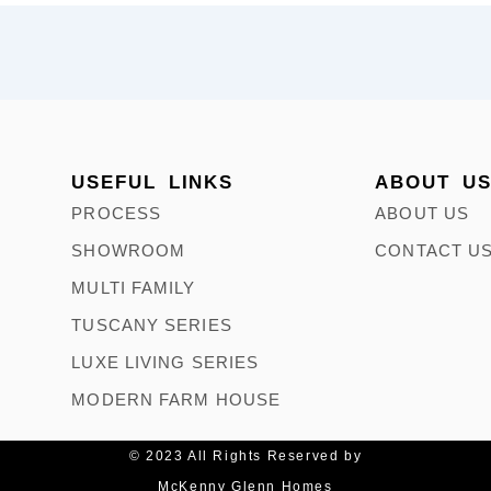
USEFUL LINKS
ABOUT U
PROCESS
ABOUT US
SHOWROOM
CONTACT U
MULTI FAMILY
TUSCANY SERIES
LUXE LIVING SERIES
MODERN FARM HOUSE
© 2023 All Rights Reserved by
McKenny Glenn Homes