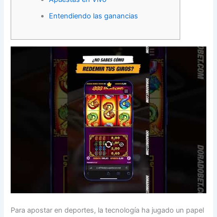
Entendiendo las ganancias
Para apostar en deportes, la tecnología ha jugado un papel