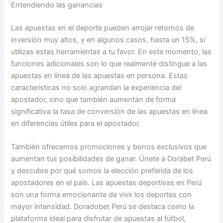
Entendiendo las ganancias
Las apuestas en el deporte pueden arrojar retornos de
inversión muy altos, y en algunos casos, hasta un 15%, si
utilizas estas herramientas a tu favor. En este momento, las
funciones adicionales son lo que realmente distingue a las
apuestas en línea de las apuestas en persona. Estas
características no solo agrandan la experiencia del
apostador, sino que también aumentan de forma
significativa la tasa de conversión de las apuestas en línea
en diferencias útiles para el apostador.
También ofrecemos promociones y bonos exclusivos que
aumentan tus posibilidades de ganar. Únete a Dorabet Perú
y descubre por qué somos la elección preferida de los
apostadores en el país. Las apuestas deportivas en Perú
son una forma emocionante de vivir los deportes con
mayor intensidad. Doradobet Perú se destaca como la
plataforma ideal para disfrutar de apuestas al fútbol,