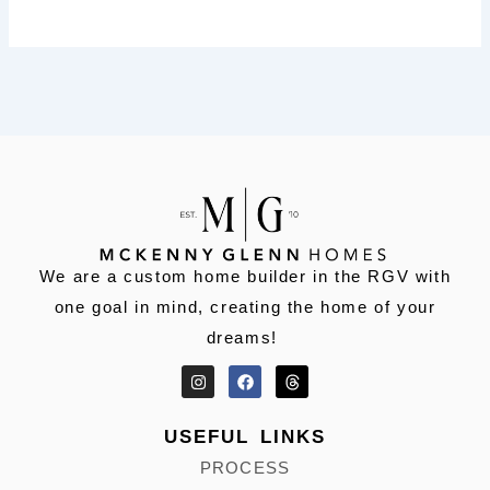
We are a custom home builder in the RGV with
one goal in mind, creating the home of your
dreams!
I
F
T
n
a
h
s
c
r
t
e
e
a
b
a
USEFUL LINKS
g
o
d
r
o
s
PROCESS
a
k
m