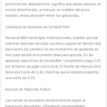
promociones. Básicamente, significa que debes apostar un
monto determinado, a menudo un múltiplo del bono
recibido, antes de poder retirar tus ganancias.
Cobertura de Apuestas en Dorabet Perú
Desde la NBA hasta ligas internacionales, puedes apostar
mientras disfrutas de cada canasta y jugada en tiempo real.
Aprovecha los cambios en los momentos de apuestas en
vivo para decidir el momento ideal para apostar. En las
apuestas deportivas de DoradoBet, Universitario paga 2.10
por el hecho de jugar como local. El triunfo de Alianza Lima
tiene una cuota de 3.40, mientras que el empate presenta
una cuota de 3.33.
Apostar en Deportes Fútbol
Las cuotas se actualizan dinámicamente según el
transcurso del partido, ofreciendo oportunidades