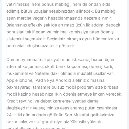
yetirilməzsə, həm bonus məbləği, həm də ondan əldə
edilmiş bütün uduşlar hesabınızdan silinəcək. Bu məbləği
aşan mərclər vagerin hesablanmasında nəzərə alınmır.
Balansınızı effektiv şəkildə artırmaq üçün ilk addım, depozit
bonusları təklif edən və minimal komissiya tutan ödəniş
sistemini seçməkdir. Seçiminiz birbaşa oyun büdcənizə və
potensial uduşlarınıza təsir göstərir.
Qumar oyununa real pul yatırmaq istəsəniz, bunun üçün
internet köçürməsi, skrill, bank köçürməsi, ödəniş kartı,
mükəmməl və Neteller daxil olmaqla müxtəlif üsullar var.
Apple iphone, iPad və ya Android alətiniz olmasına
baxmayaraq, tamamilə pulsuz mobil proqram sizə birbaşa
mobil kazino hesabınıza ilkin ödəniş etməyə imkan verəcək.
Kredit reytinqi və debet kartı əməliyyatları dərhal
dəqiqləşdirilir və seçiminizə əsaslanaraq pulun çıxarılması
24 –– iki gün ərzində görünür. Son Mükafat qaliblərimizə
nəzər salın və siz’ görək niyə biz Xüsusilə yüksək
mükafatlarımızdan məmnunuq!