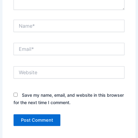
Name*
Email*
Website
Save my name, email, and website in this browser
for the next time I comment.