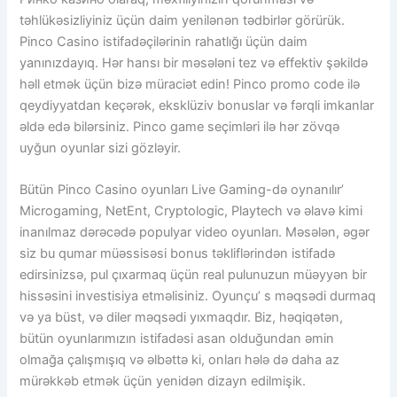
təhlükəsizliyiniz üçün daim yenilənən tədbirlər görürük.
Pinco Casino istifadəçilərinin rahatlığı üçün daim
yanınızdayıq. Hər hansı bir məsələni tez və effektiv şəkildə
həll etmək üçün bizə müraciət edin! Pinco promo code ilə
qeydiyyatdan keçərək, eksklüziv bonuslar və fərqli imkanlar
əldə edə bilərsiniz. Pinco game seçimləri ilə hər zövqə
uyğun oyunlar sizi gözləyir.
Bütün Pinco Casino oyunları Live Gaming-də oynanılır’
Microgaming, NetEnt, Cryptologic, Playtech və əlavə kimi
inanılmaz dərəcədə populyar video oyunları. Məsələn, əgər
siz bu qumar müəssisəsi bonus təkliflərindən istifadə
edirsinizsə, pul çıxarmaq üçün real pulunuzun müəyyən bir
hissəsini investisiya etməlisiniz. Oyunçu’ s məqsədi durmaq
və ya büst, və diler məqsədi yıxmaqdır. Biz, həqiqətən,
bütün oyunlarımızın istifadəsi asan olduğundan əmin
olmağa çalışmışıq və əlbəttə ki, onları hələ də daha az
mürəkkəb etmək üçün yenidən dizayn edilmişik.