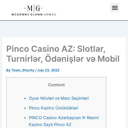
Skip
Men
to
content
Pinco Casino AZ: Slotlar,
Turnirlər, Ödənişlər və Mobil
By
Team_Shurity
/
July 23, 2022
Content
Oyun Növləri və Mərc Seçimləri
Pinco Kazino Üstünlükləri
PINCO Casino Azərbaycan ᐉ Rəsmi
Kazino Saytı Pinco AZ