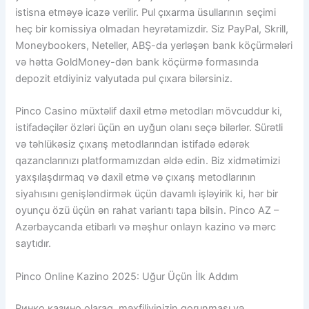
istisna etməyə icazə verilir. Pul çıxarma üsullarının seçimi
heç bir komissiya olmadan heyrətamizdir. Siz PayPal, Skrill,
Moneybookers, Neteller, ABŞ-da yerləşən bank köçürmələri
və hətta GoldMoney-dən bank köçürmə formasında
depozit etdiyiniz valyutada pul çıxara bilərsiniz.
Pinco Casino müxtəlif daxil etmə metodları mövcuddur ki,
istifadəçilər özləri üçün ən uyğun olanı seçə bilərlər. Sürətli
və təhlükəsiz çıxarış metodlarından istifadə edərək
qazanclarınızı platformamızdan əldə edin. Biz xidmətimizi
yaxşılaşdırmaq və daxil etmə və çıxarış metodlarının
siyahısını genişləndirmək üçün davamlı işləyirik ki, hər bir
oyunçu özü üçün ən rahat variantı tapa bilsin. Pinco AZ –
Azərbaycanda etibarlı və məşhur onlayn kazino və mərc
saytıdır.
Pinco Online Kazino 2025: Uğur Üçün İlk Addım
Pинко казино olaraq, məxfiliyinizin qorunması və