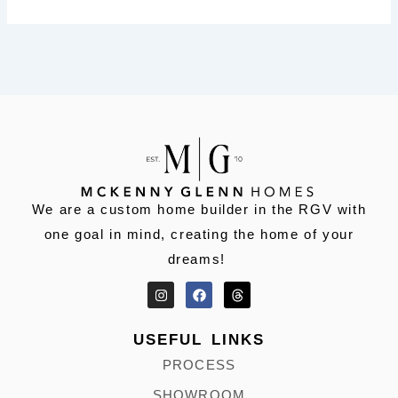
We are a custom home builder in the RGV with
one goal in mind, creating the home of your
dreams!
I
F
T
n
a
h
s
c
r
t
e
e
a
b
a
USEFUL LINKS
g
o
d
r
o
s
PROCESS
a
k
m
SHOWROOM