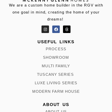
We are a custom home builder in the RGV with
one goal in mind, creating the home of your
dreams!
I
F
T
n
a
h
s
c
r
t
e
e
a
b
a
USEFUL LINKS
g
o
d
r
o
s
PROCESS
a
k
m
SHOWROOM
MULTI FAMILY
TUSCANY SERIES
LUXE LIVING SERIES
MODERN FARM HOUSE
ABOUT US
ABOUT US