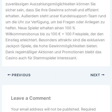
zuverlässigen Auszahlungsmöglichkeiten können Sie
sicher sein, dass Sie Ihre Gewinne schnell und effizient
erhalten. Außerdem steht unser Kundensupport-Team rund
um die Uhr zur Verfügung, um bei Fragen oder Anliegen zu
helfen. Neue Spieler erhalten einen 100 %
Willkommensbonus bis zu 100 € + 100 Freispiele, der den
Einstieg erleichtert. Besonders attraktiv sind die exklusiven
Jackpot-Spiele, die hohe Gewinnmöglichkeiten bieten.
Dank regelmäßiger Aktionen und Promotionen bleibt das
Casino auch für Stammspieler interessant.
PREVIOUS
NEXT
Leave a Comment
Your email address will not be published.
Required