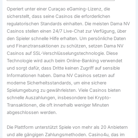
Operiert unter einer Curaçao eGaming-Lizenz, die
sicherstellt, dass seine Casinos die erforderlichen
regulatorischen Standards einhalten. Die meisten Dama NV
Casinos stellen einen 24/7 Live-Chat zur Verfügung, über
den Spieler schnelle Hilfe erhalten. Um persönliche Daten
und Finanztransaktionen zu schützen, setzen Dama NV
Casinos auf SSL-Verschlüsselungstechnologie. Diese
Technologie wird auch beim Online-Banking verwendet
und sorgt dafür, dass Dritte keinen Zugriff auf sensible
Informationen haben. Dama NV Casinos setzen auf
moderne Sicherheitsstandards, um eine sichere
Spielumgebung zu gewährleisten. Viele Casinos bieten
schnelle Auszahlungen, insbesondere bei Krypto-
Transaktionen, die oft innerhalb weniger Minuten
abgeschlossen werden.
Die Plattform unterstützt Spiele von mehr als 20 Anbietern
und alle gängigen Zahlungsmethoden. Casino4u, das im