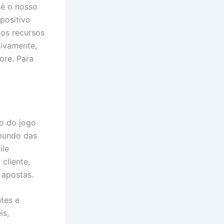
 é o nosso
positivo
 os recursos
tivamente,
ore. Para
o do jogo
 mundo das
ile
cliente,
 apostas.
tes e
is,