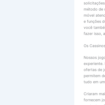
solicitações
método de 
móvel atend
e funções d
você também
fazer isso, 
Os Cassinos
Nossos jogo
experiente.
ofertas de 
permitem de
tudo em um
Criaram mai
fornecem jo