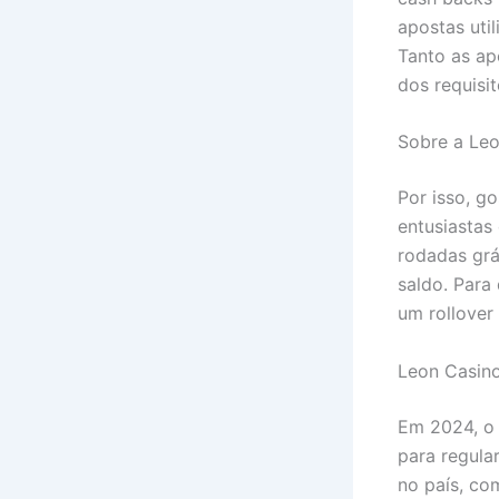
apostas uti
Tanto as a
dos requisi
Sobre a Leo
Por isso, g
entusiastas
rodadas grá
saldo. Para
um rollover
Leon Casino
Em 2024, o 
para regula
no país, co