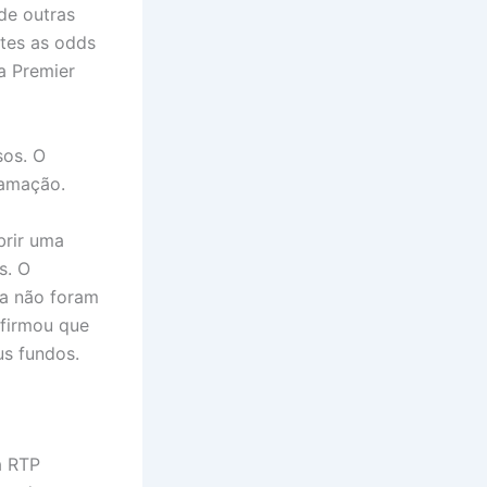
de outras
ntes as odds
a Premier
sos. O
lamação.
brir uma
s. O
a não foram
afirmou que
us fundos.
a RTP