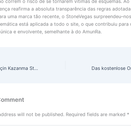
ão correm o risco de se tornarem vítimas de esquemas. A
cença reafirma a absoluta transparência das regras adotada
ara uma marca tão recente, o StoneVegas surpreendeu–nos
temática está aplicada a todo o site, o que contribuiu para
 única e envolvente, semelhante à do AmunRa.
Mostbet Casino İçin Kazanma Stratejileri: İpuçları ve Püf Noktaları Açıklandı
 Comment
address will not be published.
Required fields are marked
*