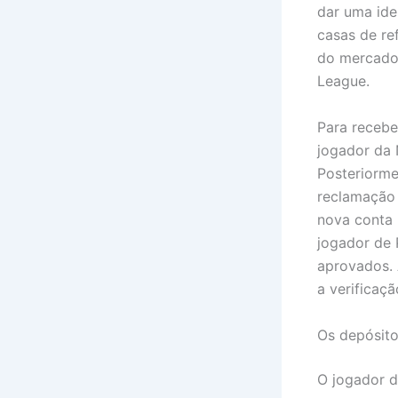
dar uma id
casas de re
do mercado 
League.
Para recebe
jogador da 
Posteriorme
reclamação 
nova conta 
jogador de
aprovados. 
a verificaçã
Os depósito
O jogador d