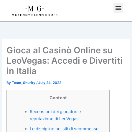
Skip
Men
to
content
Gioca al Casinò Online su
LeoVegas: Accedi e Divertiti
in Italia
By
Team_Shurity
/
July 24, 2022
Content
Recensioni dei giocatori e
reputazione di LeoVegas
Le discipline nei siti di scommesse