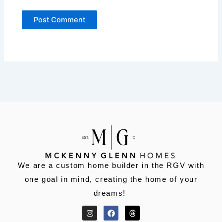
We are a custom home builder in the RGV with
one goal in mind, creating the home of your
dreams!
I
F
T
n
a
h
s
c
r