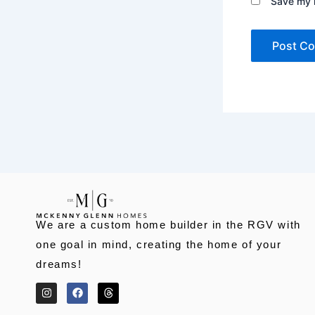
Save my n
We are a custom home builder in the RGV with
one goal in mind, creating the home of your
dreams!
I
F
T
n
a
h
s
c
r
t
e
e