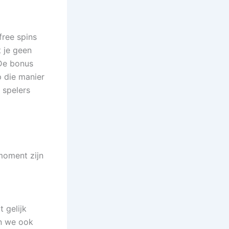
free spins
t je geen
 De bonus
p die manier
 spelers
moment zijn
 gelijk
n we ook