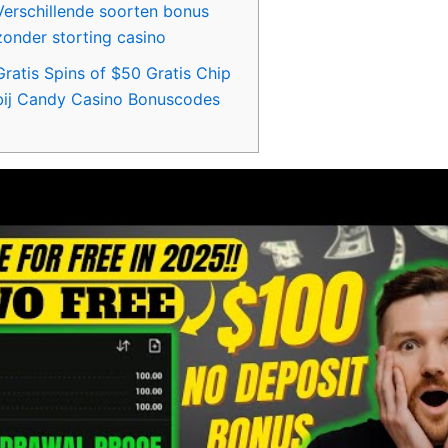
Verschillende soorten bonus
zonder storting casino
Gratis Spins of $50 Gratis Chip
bij Candy Casino Bonuscodes