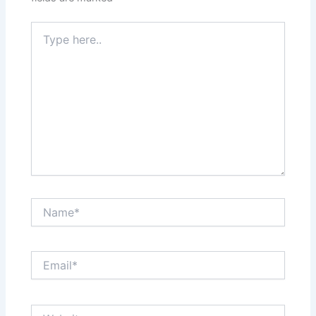
Type
here..
Name*
Email*
Website