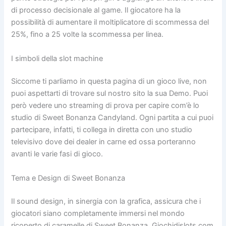
di processo decisionale al game. Il giocatore ha la
possibilità di aumentare il moltiplicatore di scommessa del
25%, fino a 25 volte la scommessa per linea.
I simboli della slot machine
Siccome ti parliamo in questa pagina di un gioco live, non
puoi aspettarti di trovare sul nostro sito la sua Demo. Puoi
però vedere uno streaming di prova per capire com’è lo
studio di Sweet Bonanza Candyland. Ogni partita a cui puoi
partecipare, infatti, ti collega in diretta con uno studio
televisivo dove dei dealer in carne ed ossa porteranno
avanti le varie fasi di gioco.
Tema e Design di Sweet Bonanza
Il sound design, in sinergia con la grafica, assicura che i
giocatori siano completamente immersi nel mondo
ricoperto di caramelle di Sweet Bonanza. Giochidislots.com