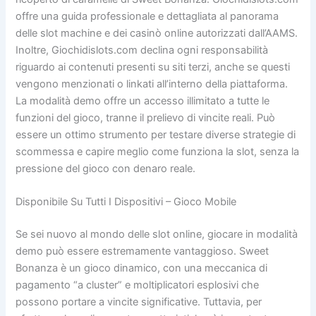
offre una guida professionale e dettagliata al panorama
delle slot machine e dei casinò online autorizzati dall’AAMS.
Inoltre, Giochidislots.com declina ogni responsabilità
riguardo ai contenuti presenti su siti terzi, anche se questi
vengono menzionati o linkati all’interno della piattaforma.
La modalità demo offre un accesso illimitato a tutte le
funzioni del gioco, tranne il prelievo di vincite reali. Può
essere un ottimo strumento per testare diverse strategie di
scommessa e capire meglio come funziona la slot, senza la
pressione del gioco con denaro reale.
Disponibile Su Tutti I Dispositivi – Gioco Mobile
Se sei nuovo al mondo delle slot online, giocare in modalità
demo può essere estremamente vantaggioso. Sweet
Bonanza è un gioco dinamico, con una meccanica di
pagamento “a cluster” e moltiplicatori esplosivi che
possono portare a vincite significative. Tuttavia, per