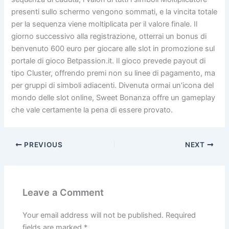
presenti sullo schermo vengono sommati, e la vincita totale
per la sequenza viene moltiplicata per il valore finale. Il
giorno successivo alla registrazione, otterrai un bonus di
benvenuto 600 euro per giocare alle slot in promozione sul
portale di gioco Betpassion.it. Il gioco prevede payout di
tipo Cluster, offrendo premi non su linee di pagamento, ma
per gruppi di simboli adiacenti. Divenuta ormai un’icona del
mondo delle slot online, Sweet Bonanza offre un gameplay
che vale certamente la pena di essere provato.
PREVIOUS
NEXT
Leave a Comment
Your email address will not be published.
Required
fields are marked
*