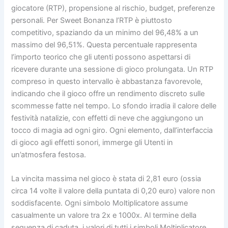
giocatore (RTP), propensione al rischio, budget, preferenze
personali. Per Sweet Bonanza l’RTP è piuttosto
competitivo, spaziando da un minimo del 96,48% a un
massimo del 96,51%. Questa percentuale rappresenta
l’importo teorico che gli utenti possono aspettarsi di
ricevere durante una sessione di gioco prolungata. Un RTP
compreso in questo intervallo è abbastanza favorevole,
indicando che il gioco offre un rendimento discreto sulle
scommesse fatte nel tempo. Lo sfondo irradia il calore delle
festività natalizie, con effetti di neve che aggiungono un
tocco di magia ad ogni giro. Ogni elemento, dall’interfaccia
di gioco agli effetti sonori, immerge gli Utenti in
un’atmosfera festosa.
La vincita massima nel gioco è stata di 2,81 euro (ossia
circa 14 volte il valore della puntata di 0,20 euro) valore non
soddisfacente. Ogni simbolo Moltiplicatore assume
casualmente un valore tra 2x e 1000x. Al termine della
sequenza di caduta, i valori di tutti i simboli Moltiplicatore